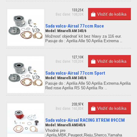
133,25€
Bez dane: 108,33€
Sada valca-Airsal 77ccm Race
Model: Minarelli AM 345/6
Možnosť objednať kit bez hlavy za 116 eur.
Pasuje do : Aprilia Alle 50 Aprilia Extrema ..
127,10€
Bez dane: 103,33€
Sada valca-Airsal 77ccm Sport
Model: Minarelli AM 345/6
Pasuje do : Aprilia Alle 50 Aprilia Extrema Aprilia
Red rose Aprilia RS 50 Aprilia Rx ..
203,97€
Bez dane: 165,83€
Sada valca-Airsal RACING XTREM 89CCM
Model: Minarelli AM345/6
Vhodné pre
:Aprila,MBK,Peugeot,Rieju,Sherco,Yamaha