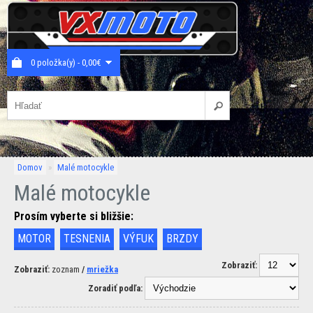
0 položka(y) - 0,00€
Domov
»
Malé motocykle
Malé motocykle
Prosím vyberte si bližšie:
MOTOR
TESNENIA
VÝFUK
BRZDY
Zobraziť:
Zobraziť:
zoznam
/
mriežka
Zoradiť podľa: