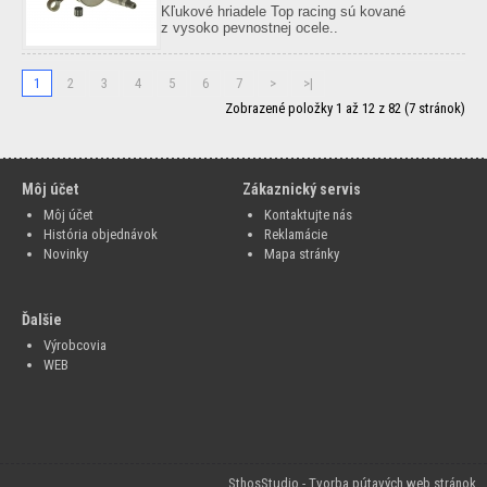
Kľukové hriadele Top racing sú kované
z vysoko pevnostnej ocele..
1
2
3
4
5
6
7
>
>|
Zobrazené položky 1 až 12 z 82 (7 stránok)
Môj účet
Zákaznický servis
Môj účet
Kontaktujte nás
História objednávok
Reklamácie
Novinky
Mapa stránky
Ďalšie
Výrobcovia
WEB
SthosStudio - Tvorba pútavých web stránok