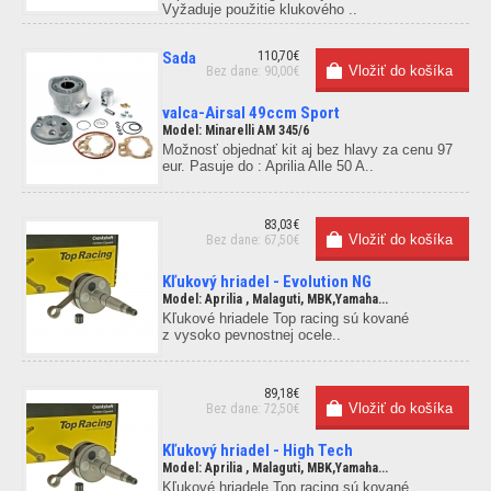
Vyžaduje použitie klukového ..
Sada
110,70€
Bez dane: 90,00€
valca-Airsal 49ccm Sport
Model: Minarelli AM 345/6
Možnosť objednať kit aj bez hlavy za cenu 97
eur. Pasuje do : Aprilia Alle 50 A..
83,03€
Bez dane: 67,50€
Kľukový hriadel - Evolution NG
Model: Aprilia , Malaguti, MBK,Yamaha...
Kľukové hriadele Top racing sú kované
z vysoko pevnostnej ocele..
89,18€
Bez dane: 72,50€
Kľukový hriadel - High Tech
Model: Aprilia , Malaguti, MBK,Yamaha...
Kľukové hriadele Top racing sú kované