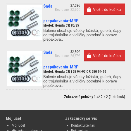
Sada
27,68€
Bez dane: 22,50€
prepákovania-MRP
Model: Honda CR 80/85
Balenie obsahuje všetky ložiská, guferá, čapy
do trojuholníka a vidličky potrebné k oprave
prepákova..
Sada
32,80€
Bez dane: 26,67€
prepákovania-MRP
Model: Honda CR 125 94-97,CR 250 94-96
Balenie obsahuje všetky ložiská, guferá, čapy
do trojuholníka a vidličky potrebné k oprave
prepákova..
Zobrazené položky 1 až 2 z 2 (1 stránok)
Môj účet
Zákaznický servis
Môj účet
Kontaktujte nás
História objednávok
Reklamácie