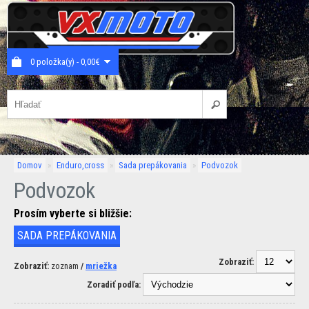
0 položka(y) - 0,00€
Domov
»
Enduro,cross
»
Sada prepákovania
»
Podvozok
Podvozok
Prosím vyberte si bližšie:
SADA PREPÁKOVANIA
Zobraziť:
Zobraziť:
zoznam
/
mriežka
Zoradiť podľa: