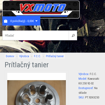
0 položka(y) - 0,00€
Domov
»
Výrobca
»
F.C.C.
»
Prítlačný tanier
Prítlačný tanier
Výrobca:
F.C.C.
Model:
Kawasaki
KX 250 92-02
Dostupnosť:
Na
sklade
SKU:
PT.92KX250