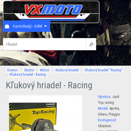
0 položka(y) - 0,00€
Domov
»
Skútre
»
Motor
»
Klukový hriadel
»
Kľukový hriadeľ "Racing"
»
Kľukový hriadel - Racing
Kľukový hriadel - Racing
Výrobca:
Jasil
Top racing
Model:
Aprilia,
Gilera, Piaggio
Dostupnosť:
Skladom.