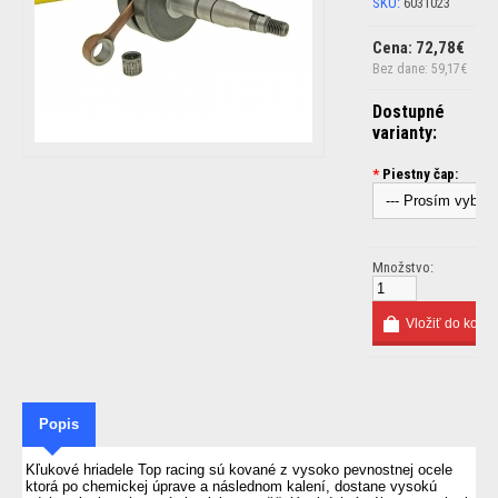
SKU:
6031023
Cena: 72,78€
Bez dane: 59,17€
Dostupné
varianty:
*
Piestny čap:
Množstvo:
Popis
Kľukové
hriadele Top racing sú
kované
z vysoko pevnostnej ocele
ktorá po chemickej úprave a následnom kalení
, dostane
vysokú