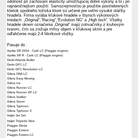
odolnosť
pri zachovaní
elasticity
umožňujúcej
dobré
výkony
a to i pri
najnáročnejšom
použití.
Samozrejmosťou je použitie postriebrených
klietok spodného ložiska ktoré sú určené pre veľmi vysoké otáčky
hriadeľa. Firma vyrába kľukové hriadele v štyroch výkonových
triedach: „Original“,“Racing“,“Evolution NG“ a „High tech“. Všetky
hriadele okrem označenia „Original“ majú zotrvačníky z kruhovým
tvarom, čím sa znižuje mŕtvy objem v kľukovej skrini a pre
odľahčenie majú 2-4 hliníkové vložky.
Pasuje do :
Aprilia SR 2004 - Carb LC (Piaggio engine)
Aprilia SR R - Carb LC (Piaggio engine)
Derbi Atlantis Bullet
Derbi GP1 LC
Derbi GP1 Revolution LC
Gilera DNA LC
Gilera Easy Moving
Gilera Ice
Gilera Runner LC
Gilera Runner SP LC
Gilera Stalker
Gilera Storm
Gilera Typhoon
Gilera Typhoon X
Italjet Jet Set
Italjet Torpedo New
Piaggio Diesis
Piaggio Extrem
Piaggio Extrem LC