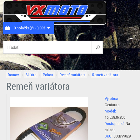
0 položka(y) - 0,00€
Domov
»
Skútre
»
Pohon
»
Remeň variátora
»
Remeň variátora
Remeň variátora
Výrobca:
Centauro
Model:
16,5x8,8x806
Dostupnosť:
Na
sklade
SKU:
000B99029