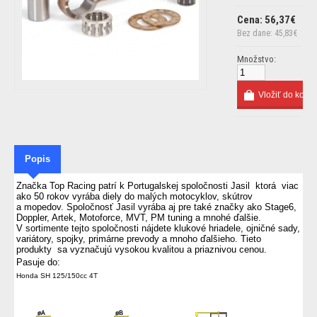
Cena: 56,37€
Bez dane: 45,83€
Množstvo:
Popis
Značka Top Racing patrí k Portugalskej spoločnosti Jasil ktorá viac
ako 50 rokov vyrába diely do malých motocyklov, skútrov
a mopedov. Spoločnosť Jasil vyrába aj pre také značky ako Stage6,
Doppler, Artek, Motoforce, MVT, PM tuning a mnohé ďalšie.
V sortimente tejto spoločnosti nájdete klukové hriadele, ojničné sady,
variátory, spojky, primárne prevody a mnoho ďalšieho. Tieto
produkty sa vyznačujú vysokou kvalitou a priaznivou cenou.
Pasuje do:
Honda SH 125/150cc 4T