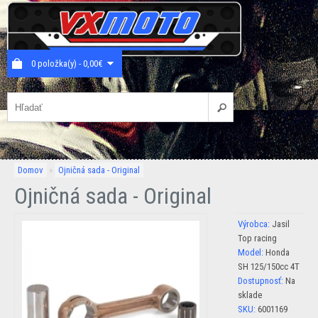
0 položka(y) - 0,00€
Domov
»
Ojničná sada - Original
Ojničná sada - Original
Výrobca:
Jasil
Top racing
Model:
Honda
SH 125/150cc 4T
Dostupnosť:
Na
sklade
SKU:
6001169