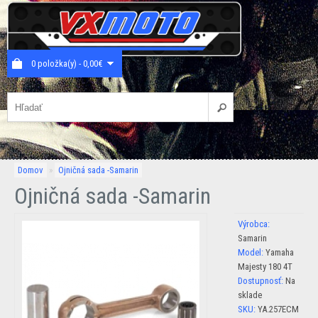
0 položka(y) - 0,00€
Domov
»
Ojničná sada -Samarin
Ojničná sada -Samarin
Výrobca:
Samarin
Model:
Yamaha
Majesty 180 4T
Dostupnosť:
Na
sklade
SKU:
YA.257ECM