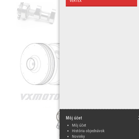
VERTEX
Môj účet
Môj účet
História objednávok
Novinky