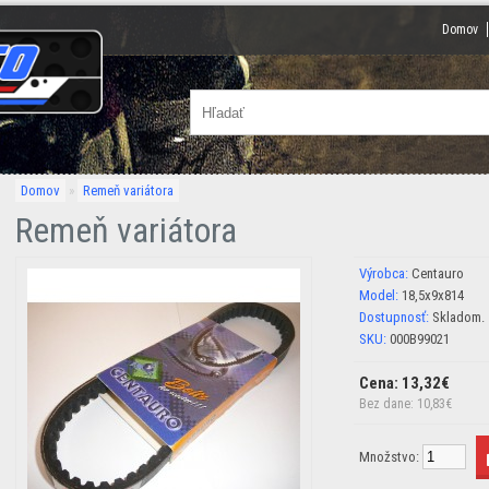
Domov
Domov
»
Remeň variátora
Remeň variátora
Výrobca:
Centauro
Model:
18,5x9x814
Dostupnosť:
Skladom.
SKU:
000B99021
Cena: 13,32€
Bez dane: 10,83€
Množstvo: