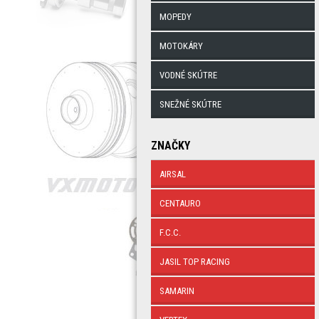
MOPEDY
MOTOKÁRY
VODNÉ SKÚTRE
SNEŽNÉ SKÚTRE
ZNAČKY
AIRSAL
CENTAURO
F.C.C.
JASIL TOP RACING
SAMARIN