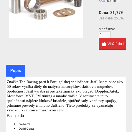
SKU:
6001039
Cena: 31,77€
Bez dane: 25,83€
Množstvo:
Popis
Značka Top Racing patrí k Portugalskej spoločnosti Jasil
ktorá
viac ako
50 rokov vyrába diely do malých motocyklov, skútrov a mopedov.
Spoločnosť Jasil vyrába aj pre také značky ako Stage6, Doppler, Artek,
Motoforce, MVT, PM tuning a mnohé ďalšie. V sortimente tejto
spoločnosti nájdete klukové hriadele, ojničné sady, variátory, spojky,
primárne prevody a mnoho ďalšieho. Tieto produkty
sa vyznačujú
vysokou kvalitou a priaznivou cenou.
Pasuje do:
Derbi C7
Derbi Copa