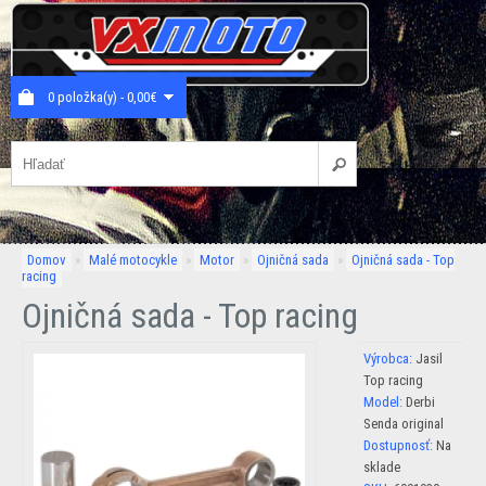
0 položka(y) - 0,00€
Domov
»
Malé motocykle
»
Motor
»
Ojničná sada
»
Ojničná sada - Top
racing
Ojničná sada - Top racing
Výrobca:
Jasil
Top racing
Model:
Derbi
Senda original
Dostupnosť:
Na
sklade