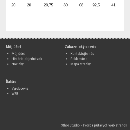
0
20 20 20,75 80 68 92,5 41
20 20.1 80 94.5 80 37.95
20 20 20.1 80 94.5 80 37.95
Môj účet
Zákaznický servis
Môj účet
Kontaktujte nás
História objednávok
Reklamácie
Novinky
Mapa stránky
Ďalšie
Výrobcovia
WEB
SthosStudio - Tvorba pútavých web stránok