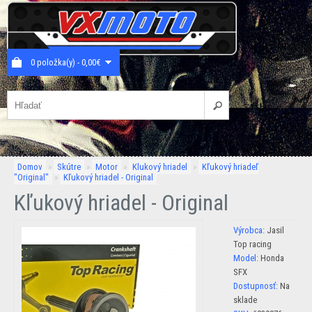
0 položka(y) - 0,00€
Domov
»
Skútre
»
Motor
»
Klukový hriadel
»
Kľukový hriadeľ
"Original"
»
Kľukový hriadel - Original
Kľukový hriadel - Original
Výrobca:
Jasil
Top racing
Model:
Honda
SFX
Dostupnosť:
Na
sklade