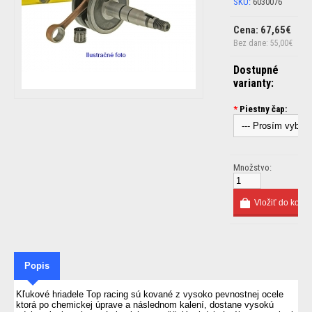
SKU:
6030076
Cena: 67,65€
Bez dane: 55,00€
Dostupné
varianty:
*
Piestny čap:
Množstvo:
Popis
Kľukové
hriadele Top racing sú
kované
z vysoko pevnostnej ocele
ktorá po chemickej úprave a následnom kalení
, dostane
vysokú