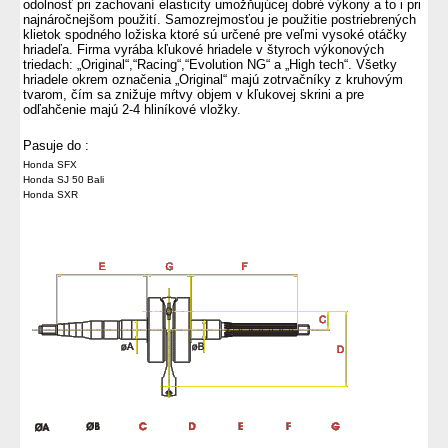
odolnosť
pri zachovaní
elasticity
umožňujúcej
dobré
výkony
a to i pri
najnáročnejšom
použití.
Samozrejmosťou je použitie postriebrených
klietok spodného ložiska ktoré sú určené pre veľmi vysoké otáčky
hriadeľa. Firma vyrába kľukové hriadele v štyroch výkonových
triedach: „Original“,“Racing“,“Evolution NG“ a „High tech“. Všetky
hriadele okrem označenia „Original“ majú zotrvačníky z kruhovým
tvarom, čím sa znižuje mŕtvy objem v kľukovej skrini a pre
odľahčenie majú 2-4 hliníkové vložky.
Pasuje do :
Honda SFX
Honda SJ 50 Bali
Honda SXR