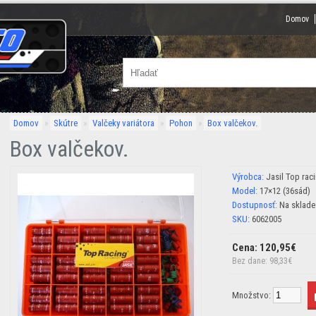
Domov
Domov
»
Skútre
»
Valčeky variátora
»
Pohon
»
Box valčekov.
Box valčekov.
Výrobca:
Jasil Top rac
Model:
17×12 (36sád)
Dostupnosť:
Na sklade
SKU:
6062005
Cena: 120,95€
Bez dane: 98,33€
Množstvo: