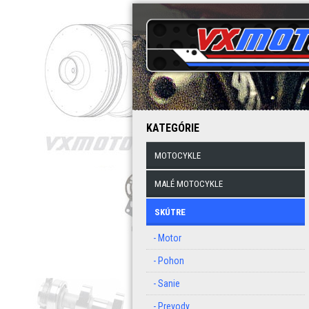
KATEGÓRIE
MOTOCYKLE
MALÉ MOTOCYKLE
SKÚTRE
- Motor
- Pohon
- Sanie
- Prevody