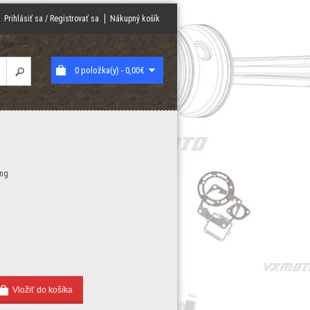
Prihlásiť sa / Registrovať sa
Nákupný košík
0 položka(y) - 0,00€
ing