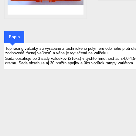
Popis
Top racing valčeky sú vyrábané z technického polyméru odolného proti o
zodpovedá rôznej veľkosťi a váha je vytlačená na valčeku.
Sada obsahuje po 3 sady valčekov (216ks) v týchto hmotnosťiach:4,0-4,5-5,
gramu. Sada obsahuje aj 30 pružín spojky a 9ks vodítok rampy variátora.