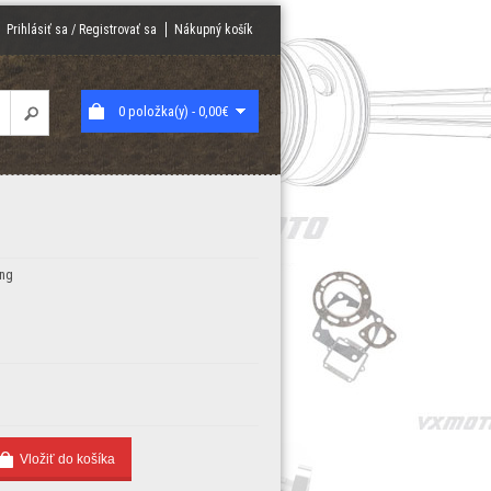
Prihlásiť sa / Registrovať sa
Nákupný košík
0 položka(y) - 0,00€
ing
)