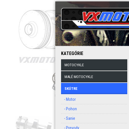
KATEGÓRIE
MOTOCYKLE
MALÉ MOTOCYKLE
SKÚTRE
- Motor
- Pohon
- Sanie
- Prevody