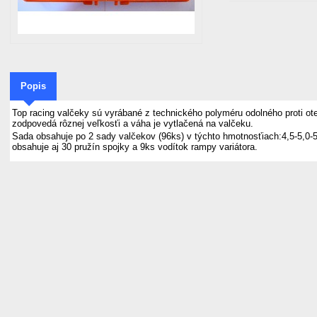
Popis
Top racing valčeky sú vyrábané z technického polyméru odolného proti o
zodpovedá rôznej veľkosťi a váha je vytlačená na valčeku.
Sada obsahuje po 2 sady valčekov (96ks) v týchto hmotnosťiach:4,5-5,0-5
obsahuje aj 30 pružín spojky a 9ks vodítok rampy variátora.