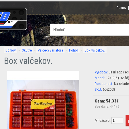
Domov
Domov
»
Skútre
»
Valčeky variátora
»
Pohon
»
Box valčekov.
Box valčekov.
Výrobca:
Jasil Top rac
Model:
17×13,5 (16sád
Dostupnosť:
Na sklade
SKU:
6062008
Cena: 54,33€
Bez dane: 44,17€
Množstvo: