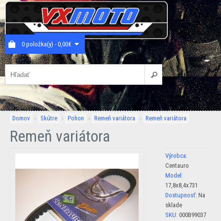
0 položka(y) - 0,00€
Domov
»
Skútre
»
Pohon
»
Remeň variátora
»
Remeň variátora
Remeň variátora
Výrobca:
Centauro
Model:
17,8x8,4x731
Dostupnosť:
Na
sklade
SKU:
000B99037