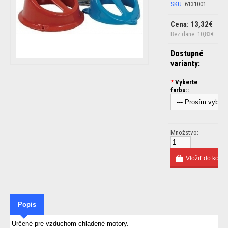
SKU:
6131001
Cena: 13,32€
Bez dane: 10,83€
Dostupné
varianty:
*
Vyberte
farbu::
Množstvo:
Popis
Určené pre vzduchom chladené motory.