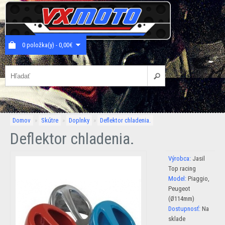
0 položka(y) - 0,00€
Domov
»
Skútre
»
Doplnky
»
Deflektor chladenia.
Deflektor chladenia.
Výrobca:
Jasil
Top racing
Model:
Piaggio,
Peugeot
(Ø114mm)
Dostupnosť:
Na
sklade