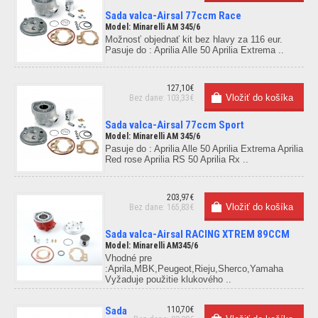
Sada valca-Airsal 77ccm Race
Model: Minarelli AM 345/6
Možnosť objednať kit bez hlavy za 116 eur.
Pasuje do : Aprilia Alle 50 Aprilia Extrema ..
127,10€
Bez dane: 103,33€
Sada valca-Airsal 77ccm Sport
Model: Minarelli AM 345/6
Pasuje do : Aprilia Alle 50 Aprilia Extrema Aprilia
Red rose Aprilia RS 50 Aprilia Rx ..
203,97€
Bez dane: 165,83€
Sada valca-Airsal RACING XTREM 89CCM
Model: Minarelli AM345/6
Vhodné pre
:Aprila,MBK,Peugeot,Rieju,Sherco,Yamaha
Vyžaduje použitie klukového ..
Sada
110,70€