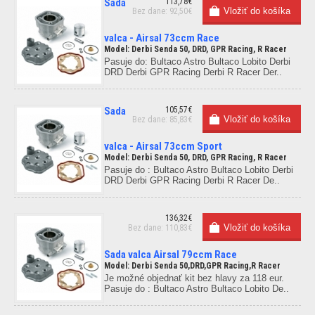
Sada
113,78€
Bez dane: 92,50€
valca - Airsal 73ccm Race
Model: Derbi Senda 50, DRD, GPR Racing, R Racer
Pasuje do: Bultaco Astro Bultaco Lobito Derbi
DRD Derbi GPR Racing Derbi R Racer Der..
Sada
105,57€
Bez dane: 85,83€
valca - Airsal 73ccm Sport
Model: Derbi Senda 50, DRD, GPR Racing, R Racer
Pasuje do : Bultaco Astro Bultaco Lobito Derbi
DRD Derbi GPR Racing Derbi R Racer De..
136,32€
Bez dane: 110,83€
Sada valca Airsal 79ccm Race
Model: Derbi Senda 50,DRD,GPR Racing,R Racer
Je možné objednať kit bez hlavy za 118 eur.
Pasuje do : Bultaco Astro Bultaco Lobito De..