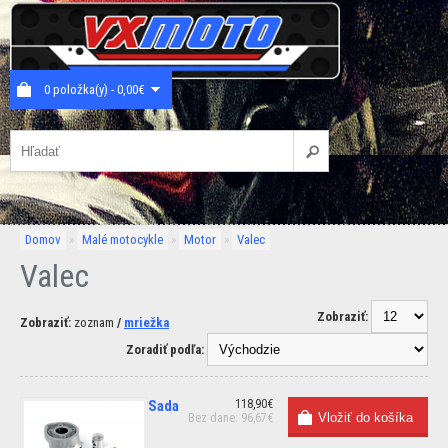
0 položka(y) - 0,00€
Domov
»
Malé motocykle
»
Motor
»
Valec
Valec
Zobraziť:
Zobraziť:
zoznam
/
mriežka
Zoradiť podľa:
Sada
118,90€
Bez dane: 96,67€